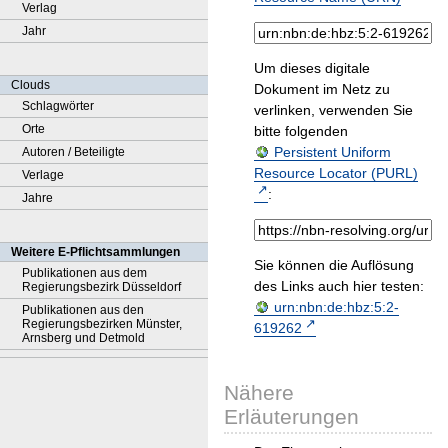
Verlag
Jahr
Um dieses digitale
Clouds
Dokument im Netz zu
Schlagwörter
verlinken, verwenden Sie
Orte
bitte folgenden
Persistent Uniform
Autoren / Beteiligte
Resource Locator (PURL)
Verlage
:
Jahre
Weitere E-Pflichtsammlungen
Sie können die Auflösung
Publikationen aus dem
des Links auch hier testen:
Regierungsbezirk Düsseldorf
urn:nbn:de:hbz:5:2-
Publikationen aus den
Regierungsbezirken Münster,
619262
Arnsberg und Detmold
Nähere
Erläuterungen