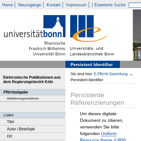
Home
Neuzugänge
Kontakt
Impressum
Erweiterte Suche
Persistent Identifier
Sie sind hier:
E-Pflicht-Sammlung
→
Elektronische Publikationen aus
Persistent Identifier
dem Regierungsbezirk Köln
Pflichtabgabe
Persistente
Ablieferungsverfahren
Referenzierungen
Um dieses digitale
Listen
Dokument zu zitieren,
Titel
verwenden Sie bitte
Autor / Beteiligte
folgenden
Uniform
Ort
Resource Name (URN)