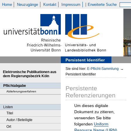
Home
Neuzugänge
Kontakt
Impressum
Erweiterte Suche
Persistent Identifier
Sie sind hier:
E-Pflicht-Sammlung
→
Elektronische Publikationen aus
Persistent Identifier
dem Regierungsbezirk Köln
Pflichtabgabe
Persistente
Ablieferungsverfahren
Referenzierungen
Um dieses digitale
Listen
Dokument zu zitieren,
Titel
verwenden Sie bitte
Autor / Beteiligte
folgenden
Uniform
Ort
Resource Name (URN)