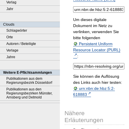
Verlag
Jahr
Um dieses digitale
Clouds
Dokument im Netz zu
Schlagwörter
verlinken, verwenden Sie
Orte
bitte folgenden
Persistent Uniform
Autoren / Beteiligte
Resource Locator (PURL)
Verlage
:
Jahre
Weitere E-Pflichtsammlungen
Sie können die Auflösung
Publikationen aus dem
des Links auch hier testen:
Regierungsbezirk Düsseldorf
urn:nbn:de:hbz:5:2-
Publikationen aus den
Regierungsbezirken Münster,
618883
Arnsberg und Detmold
Nähere
Erläuterungen