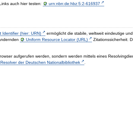
Links auch hier testen:
urn:nbn:de:hbz:5:2-616937
t Identifier (hier: URN)
ermöglicht die stabile, weltweit eindeutige 
h ändernden
Uniform Resource Locator (URL)
Zitationssicherheit. 
rowser aufgerufen werden, sondern werden mittels eines Resolvingdiens
esolver der Deutschen Nationalbibliothek
.