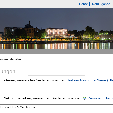
Home
Neuzugänge
istent Identifier
rungen
u zitieren, verwenden Sie bitte folgenden
Uniform Resource Name (U
m Netz zu verlinken, verwenden Sie bitte folgenden
Persistent Uni