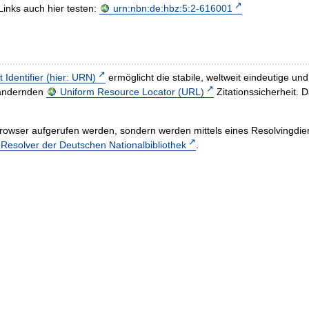
Links auch hier testen:
urn:nbn:de:hbz:5:2-616001
t Identifier (hier: URN)
ermöglicht die stabile, weltweit eindeutige 
h ändernden
Uniform Resource Locator (URL)
Zitationssicherheit. 
rowser aufgerufen werden, sondern werden mittels eines Resolvingdiens
esolver der Deutschen Nationalbibliothek
.