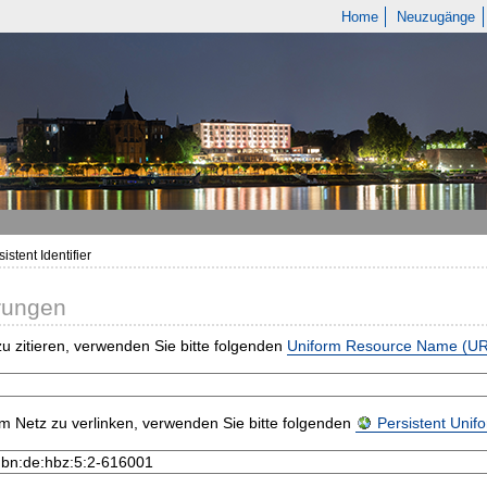
Home
Neuzugänge
istent Identifier
rungen
u zitieren, verwenden Sie bitte folgenden
Uniform Resource Name (U
m Netz zu verlinken, verwenden Sie bitte folgenden
Persistent Uni