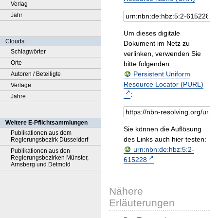
Verlag
Jahr
Um dieses digitale
Clouds
Dokument im Netz zu
Schlagwörter
verlinken, verwenden Sie
Orte
bitte folgenden
Persistent Uniform
Autoren / Beteiligte
Resource Locator (PURL)
Verlage
:
Jahre
Weitere E-Pflichtsammlungen
Sie können die Auflösung
Publikationen aus dem
des Links auch hier testen:
Regierungsbezirk Düsseldorf
urn:nbn:de:hbz:5:2-
Publikationen aus den
Regierungsbezirken Münster,
615228
Arnsberg und Detmold
Nähere
Erläuterungen