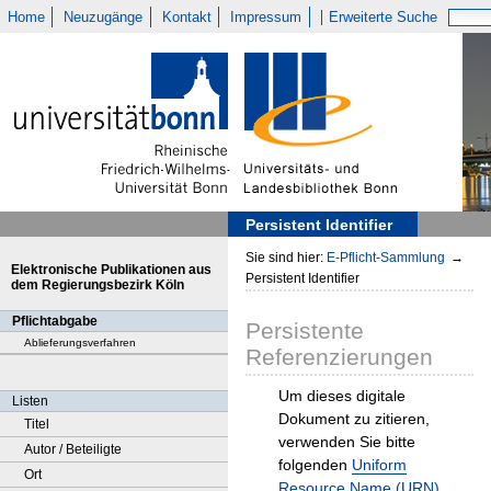
Home
Neuzugänge
Kontakt
Impressum
Erweiterte Suche
Persistent Identifier
Sie sind hier:
E-Pflicht-Sammlung
→
Elektronische Publikationen aus
Persistent Identifier
dem Regierungsbezirk Köln
Pflichtabgabe
Persistente
Ablieferungsverfahren
Referenzierungen
Um dieses digitale
Listen
Dokument zu zitieren,
Titel
verwenden Sie bitte
Autor / Beteiligte
folgenden
Uniform
Ort
Resource Name (URN)