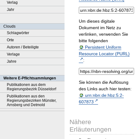
Verlag
Jahr
Um dieses digitale
Clouds
Dokument im Netz zu
Schlagwörter
verlinken, verwenden Sie
Orte
bitte folgenden
Persistent Uniform
Autoren / Beteiligte
Resource Locator (PURL)
Verlage
:
Jahre
Weitere E-Pflichtsammlungen
Sie können die Auflösung
Publikationen aus dem
des Links auch hier testen:
Regierungsbezirk Düsseldorf
urn:nbn:de:hbz:5:2-
Publikationen aus den
Regierungsbezirken Münster,
607873
Arnsberg und Detmold
Nähere
Erläuterungen