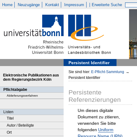
Home
Neuzugänge
Kontakt
Impressum
Erweiterte Suche
Persistent Identifier
Sie sind hier:
E-Pflicht-Sammlung
→
Elektronische Publikationen aus
Persistent Identifier
dem Regierungsbezirk Köln
Pflichtabgabe
Persistente
Ablieferungsverfahren
Referenzierungen
Um dieses digitale
Listen
Dokument zu zitieren,
Titel
verwenden Sie bitte
Autor / Beteiligte
folgenden
Uniform
Ort
Resource Name (URN)