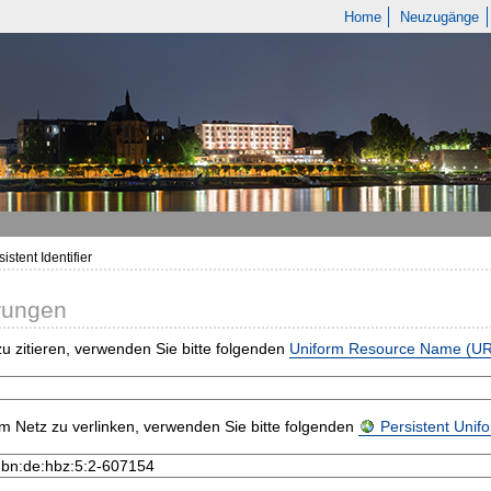
Home
Neuzugänge
istent Identifier
rungen
u zitieren, verwenden Sie bitte folgenden
Uniform Resource Name (U
m Netz zu verlinken, verwenden Sie bitte folgenden
Persistent Uni