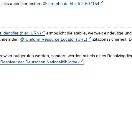
Links auch hier testen:
urn:nbn:de:hbz:5:2-607154
t Identifier (hier: URN)
ermöglicht die stabile, weltweit eindeutige 
h ändernden
Uniform Resource Locator (URL)
Zitationssicherheit. 
rowser aufgerufen werden, sondern werden mittels eines Resolvingdiens
esolver der Deutschen Nationalbibliothek
.