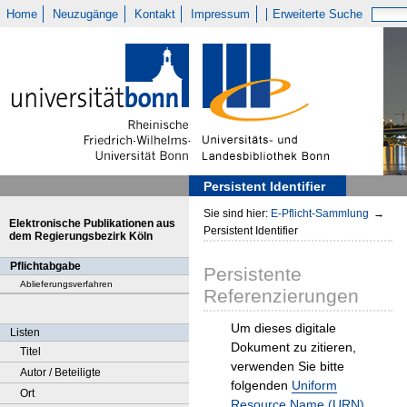
Home
Neuzugänge
Kontakt
Impressum
Erweiterte Suche
Persistent Identifier
Sie sind hier:
E-Pflicht-Sammlung
→
Elektronische Publikationen aus
Persistent Identifier
dem Regierungsbezirk Köln
Pflichtabgabe
Persistente
Ablieferungsverfahren
Referenzierungen
Um dieses digitale
Listen
Dokument zu zitieren,
Titel
verwenden Sie bitte
Autor / Beteiligte
folgenden
Uniform
Ort
Resource Name (URN)