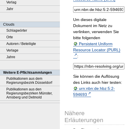
Verlag
Jahr
Um dieses digitale
Clouds
Dokument im Netz zu
Schlagwörter
verlinken, verwenden Sie
Orte
bitte folgenden
Persistent Uniform
Autoren / Beteiligte
Resource Locator (PURL)
Verlage
:
Jahre
Weitere E-Pflichtsammlungen
Sie können die Auflösung
Publikationen aus dem
des Links auch hier testen:
Regierungsbezirk Düsseldorf
urn:nbn:de:hbz:5:2-
Publikationen aus den
Regierungsbezirken Münster,
594693
Arnsberg und Detmold
Nähere
Erläuterungen