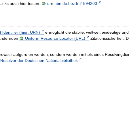
Links auch hier testen:
urn:nbn:de:hbz:5:2-594200
t Identifier (hier: URN)
ermöglicht die stabile, weltweit eindeutige 
h ändernden
Uniform Resource Locator (URL)
Zitationssicherheit. 
rowser aufgerufen werden, sondern werden mittels eines Resolvingdiens
esolver der Deutschen Nationalbibliothek
.