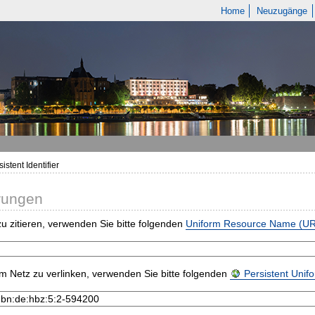
Home
Neuzugänge
istent Identifier
rungen
u zitieren, verwenden Sie bitte folgenden
Uniform Resource Name (U
m Netz zu verlinken, verwenden Sie bitte folgenden
Persistent Uni