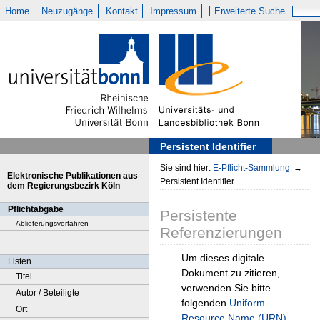
Home
Neuzugänge
Kontakt
Impressum
Erweiterte Suche
Persistent Identifier
Sie sind hier:
E-Pflicht-Sammlung
→
Elektronische Publikationen aus
Persistent Identifier
dem Regierungsbezirk Köln
Pflichtabgabe
Persistente
Ablieferungsverfahren
Referenzierungen
Um dieses digitale
Listen
Dokument zu zitieren,
Titel
verwenden Sie bitte
Autor / Beteiligte
folgenden
Uniform
Ort
Resource Name (URN)