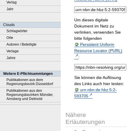
Verlag
Jahr
Um dieses digitale
Clouds
Dokument im Netz zu
Schlagwörter
verlinken, verwenden Sie
Orte
bitte folgenden
Persistent Uniform
Autoren / Beteiligte
Resource Locator (PURL)
Verlage
:
Jahre
Weitere E-Pflichtsammlungen
Sie können die Auflösung
Publikationen aus dem
des Links auch hier testen:
Regierungsbezirk Düsseldorf
urn:nbn:de:hbz:5:2-
Publikationen aus den
Regierungsbezirken Münster,
593705
Arnsberg und Detmold
Nähere
Erläuterungen