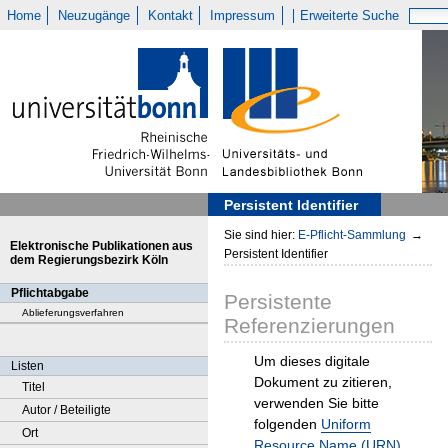
Home
Neuzugänge
Kontakt
Impressum
Erweiterte Suche
Persistent Identifier
Sie sind hier:
E-Pflicht-Sammlung
→
Elektronische Publikationen aus
Persistent Identifier
dem Regierungsbezirk Köln
Pflichtabgabe
Persistente
Ablieferungsverfahren
Referenzierungen
Um dieses digitale
Listen
Dokument zu zitieren,
Titel
verwenden Sie bitte
Autor / Beteiligte
folgenden
Uniform
Ort
Resource Name (URN)