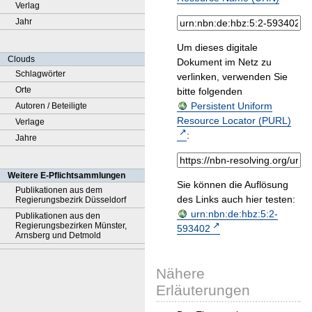
Verlag
Jahr
Um dieses digitale
Clouds
Dokument im Netz zu
Schlagwörter
verlinken, verwenden Sie
Orte
bitte folgenden
Persistent Uniform
Autoren / Beteiligte
Resource Locator (PURL)
Verlage
:
Jahre
Weitere E-Pflichtsammlungen
Sie können die Auflösung
Publikationen aus dem
des Links auch hier testen:
Regierungsbezirk Düsseldorf
urn:nbn:de:hbz:5:2-
Publikationen aus den
Regierungsbezirken Münster,
593402
Arnsberg und Detmold
Nähere
Erläuterungen