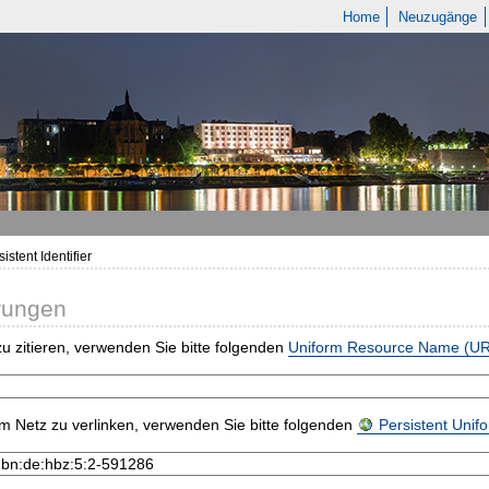
Home
Neuzugänge
istent Identifier
rungen
u zitieren, verwenden Sie bitte folgenden
Uniform Resource Name (U
m Netz zu verlinken, verwenden Sie bitte folgenden
Persistent Uni