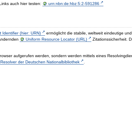
Links auch hier testen:
urn:nbn:de:hbz:5:2-591286
t Identifier (hier: URN)
ermöglicht die stabile, weltweit eindeutige 
h ändernden
Uniform Resource Locator (URL)
Zitationssicherheit. 
rowser aufgerufen werden, sondern werden mittels eines Resolvingdiens
esolver der Deutschen Nationalbibliothek
.