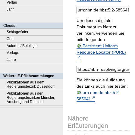
Verlag
Jahr
Um dieses digitale
Clouds
Dokument im Netz zu
Schlagwörter
verlinken, verwenden Sie
Orte
bitte folgenden
Persistent Uniform
Autoren / Beteiligte
Resource Locator (PURL)
Verlage
:
Jahre
Weitere E-Pflichtsammlungen
Sie können die Auflösung
Publikationen aus dem
des Links auch hier testen:
Regierungsbezirk Düsseldorf
urn:nbn:de:hbz:5:2-
Publikationen aus den
Regierungsbezirken Münster,
585641
Arnsberg und Detmold
Nähere
Erläuterungen