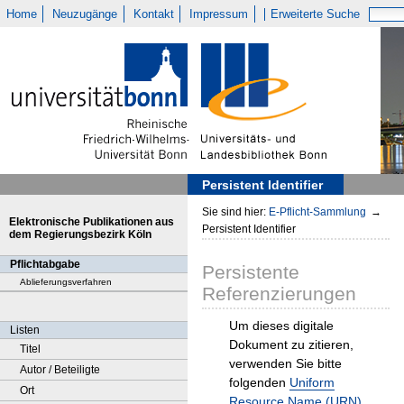
Home
Neuzugänge
Kontakt
Impressum
Erweiterte Suche
Persistent Identifier
Sie sind hier:
E-Pflicht-Sammlung
→
Elektronische Publikationen aus
Persistent Identifier
dem Regierungsbezirk Köln
Pflichtabgabe
Persistente
Ablieferungsverfahren
Referenzierungen
Um dieses digitale
Listen
Dokument zu zitieren,
Titel
verwenden Sie bitte
Autor / Beteiligte
folgenden
Uniform
Ort
Resource Name (URN)