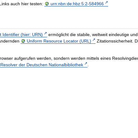
Links auch hier testen:
urn:nbn:de:hbz:5:2-584966
t Identifier (hier: URN)
ermöglicht die stabile, weltweit eindeutige 
h ändernden
Uniform Resource Locator (URL)
Zitationssicherheit. 
rowser aufgerufen werden, sondern werden mittels eines Resolvingdiens
esolver der Deutschen Nationalbibliothek
.