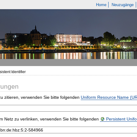
Home
Neuzugänge
istent Identifier
rungen
u zitieren, verwenden Sie bitte folgenden
Uniform Resource Name (U
m Netz zu verlinken, verwenden Sie bitte folgenden
Persistent Uni