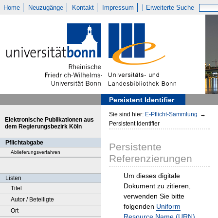
Home
Neuzugänge
Kontakt
Impressum
Erweiterte Suche
Persistent Identifier
Sie sind hier:
E-Pflicht-Sammlung
→
Elektronische Publikationen aus
Persistent Identifier
dem Regierungsbezirk Köln
Pflichtabgabe
Persistente
Ablieferungsverfahren
Referenzierungen
Um dieses digitale
Listen
Dokument zu zitieren,
Titel
verwenden Sie bitte
Autor / Beteiligte
folgenden
Uniform
Ort
Resource Name (URN)