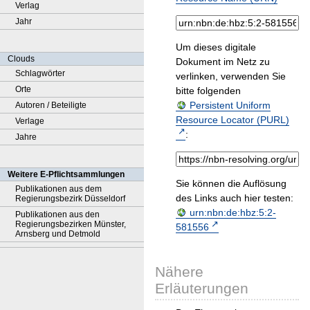
Verlag
Jahr
Um dieses digitale
Clouds
Dokument im Netz zu
Schlagwörter
verlinken, verwenden Sie
Orte
bitte folgenden
Persistent Uniform
Autoren / Beteiligte
Resource Locator (PURL)
Verlage
:
Jahre
Weitere E-Pflichtsammlungen
Sie können die Auflösung
Publikationen aus dem
des Links auch hier testen:
Regierungsbezirk Düsseldorf
urn:nbn:de:hbz:5:2-
Publikationen aus den
Regierungsbezirken Münster,
581556
Arnsberg und Detmold
Nähere
Erläuterungen