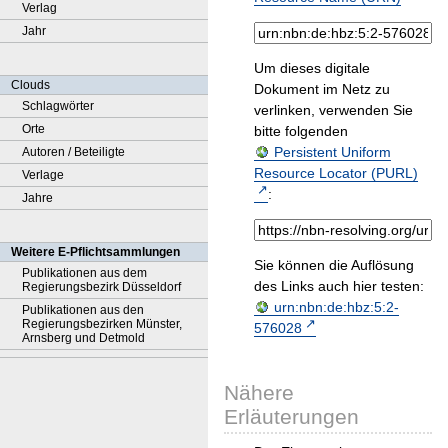
Verlag
Jahr
Um dieses digitale
Clouds
Dokument im Netz zu
Schlagwörter
verlinken, verwenden Sie
Orte
bitte folgenden
Persistent Uniform
Autoren / Beteiligte
Resource Locator (PURL)
Verlage
:
Jahre
Weitere E-Pflichtsammlungen
Sie können die Auflösung
Publikationen aus dem
des Links auch hier testen:
Regierungsbezirk Düsseldorf
urn:nbn:de:hbz:5:2-
Publikationen aus den
Regierungsbezirken Münster,
576028
Arnsberg und Detmold
Nähere
Erläuterungen