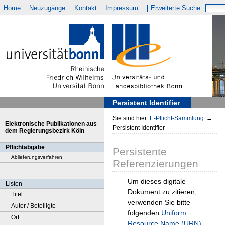
Home
Neuzugänge
Kontakt
Impressum
Erweiterte Suche
Persistent Identifier
Sie sind hier:
E-Pflicht-Sammlung
→
Elektronische Publikationen aus
Persistent Identifier
dem Regierungsbezirk Köln
Pflichtabgabe
Persistente
Ablieferungsverfahren
Referenzierungen
Um dieses digitale
Listen
Dokument zu zitieren,
Titel
verwenden Sie bitte
Autor / Beteiligte
folgenden
Uniform
Ort
Resource Name (URN)