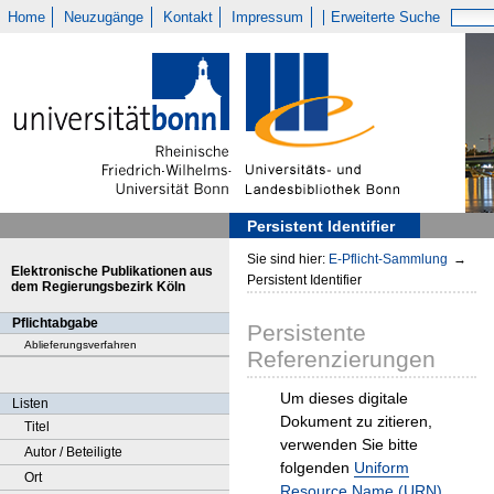
Home
Neuzugänge
Kontakt
Impressum
Erweiterte Suche
Persistent Identifier
Sie sind hier:
E-Pflicht-Sammlung
→
Elektronische Publikationen aus
Persistent Identifier
dem Regierungsbezirk Köln
Pflichtabgabe
Persistente
Ablieferungsverfahren
Referenzierungen
Um dieses digitale
Listen
Dokument zu zitieren,
Titel
verwenden Sie bitte
Autor / Beteiligte
folgenden
Uniform
Ort
Resource Name (URN)