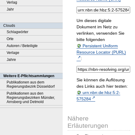
Verlag
Jahr
Um dieses digitale
Clouds
Dokument im Netz zu
Schlagwörter
verlinken, verwenden Sie
Orte
bitte folgenden
Persistent Uniform
Autoren / Beteiligte
Resource Locator (PURL)
Verlage
:
Jahre
Weitere E-Pflichtsammlungen
Sie können die Auflösung
Publikationen aus dem
des Links auch hier testen:
Regierungsbezirk Düsseldorf
urn:nbn:de:hbz:5:2-
Publikationen aus den
Regierungsbezirken Münster,
575284
Arnsberg und Detmold
Nähere
Erläuterungen