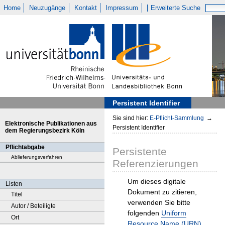
Home
Neuzugänge
Kontakt
Impressum
Erweiterte Suche
Persistent Identifier
Sie sind hier:
E-Pflicht-Sammlung
→
Elektronische Publikationen aus
Persistent Identifier
dem Regierungsbezirk Köln
Pflichtabgabe
Persistente
Ablieferungsverfahren
Referenzierungen
Um dieses digitale
Listen
Dokument zu zitieren,
Titel
verwenden Sie bitte
Autor / Beteiligte
folgenden
Uniform
Ort
Resource Name (URN)