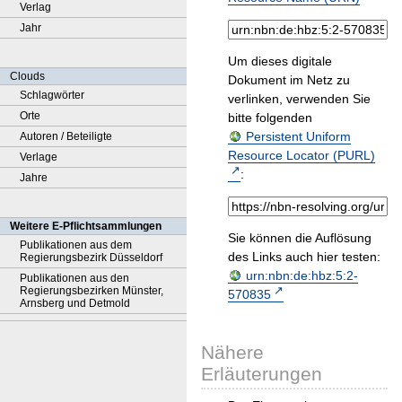
Verlag
Jahr
Um dieses digitale
Clouds
Dokument im Netz zu
Schlagwörter
verlinken, verwenden Sie
Orte
bitte folgenden
Persistent Uniform
Autoren / Beteiligte
Resource Locator (PURL)
Verlage
:
Jahre
Weitere E-Pflichtsammlungen
Sie können die Auflösung
Publikationen aus dem
des Links auch hier testen:
Regierungsbezirk Düsseldorf
urn:nbn:de:hbz:5:2-
Publikationen aus den
Regierungsbezirken Münster,
570835
Arnsberg und Detmold
Nähere
Erläuterungen