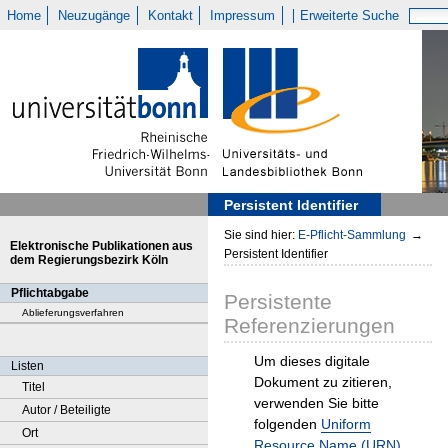
Home
Neuzugänge
Kontakt
Impressum
Erweiterte Suche
Persistent Identifier
Sie sind hier:
E-Pflicht-Sammlung
→
Elektronische Publikationen aus
Persistent Identifier
dem Regierungsbezirk Köln
Pflichtabgabe
Persistente
Ablieferungsverfahren
Referenzierungen
Um dieses digitale
Listen
Dokument zu zitieren,
Titel
verwenden Sie bitte
Autor / Beteiligte
folgenden
Uniform
Ort
Resource Name (URN)