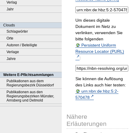
Verlag
Jahr
Um dieses digitale
Clouds
Dokument im Netz zu
Schlagwörter
verlinken, verwenden Sie
Orte
bitte folgenden
Persistent Uniform
Autoren / Beteiligte
Resource Locator (PURL)
Verlage
:
Jahre
Weitere E-Pflichtsammlungen
Sie können die Auflösung
Publikationen aus dem
des Links auch hier testen:
Regierungsbezirk Düsseldorf
urn:nbn:de:hbz:5:2-
Publikationen aus den
Regierungsbezirken Münster,
570478
Arnsberg und Detmold
Nähere
Erläuterungen