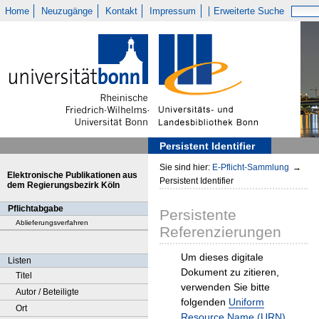
Home
Neuzugänge
Kontakt
Impressum
Erweiterte Suche
Persistent Identifier
Sie sind hier:
E-Pflicht-Sammlung
→
Elektronische Publikationen aus
Persistent Identifier
dem Regierungsbezirk Köln
Pflichtabgabe
Persistente
Ablieferungsverfahren
Referenzierungen
Um dieses digitale
Listen
Dokument zu zitieren,
Titel
verwenden Sie bitte
Autor / Beteiligte
folgenden
Uniform
Ort
Resource Name (URN)