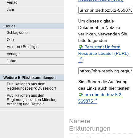
Verlag
Jahr
Um dieses digitale
Clouds
Dokument im Netz zu
Schlagwörter
verlinken, verwenden Sie
Orte
bitte folgenden
Persistent Uniform
Autoren / Beteiligte
Resource Locator (PURL)
Verlage
:
Jahre
Weitere E-Pflichtsammlungen
Sie können die Auflösung
Publikationen aus dem
des Links auch hier testen:
Regierungsbezirk Düsseldorf
urn:nbn:de:hbz:5:2-
Publikationen aus den
Regierungsbezirken Münster,
569875
Arnsberg und Detmold
Nähere
Erläuterungen