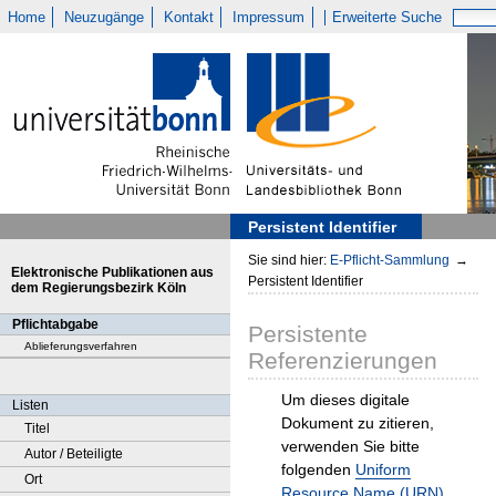
Home
Neuzugänge
Kontakt
Impressum
Erweiterte Suche
Persistent Identifier
Sie sind hier:
E-Pflicht-Sammlung
→
Elektronische Publikationen aus
Persistent Identifier
dem Regierungsbezirk Köln
Pflichtabgabe
Persistente
Ablieferungsverfahren
Referenzierungen
Um dieses digitale
Listen
Dokument zu zitieren,
Titel
verwenden Sie bitte
Autor / Beteiligte
folgenden
Uniform
Ort
Resource Name (URN)