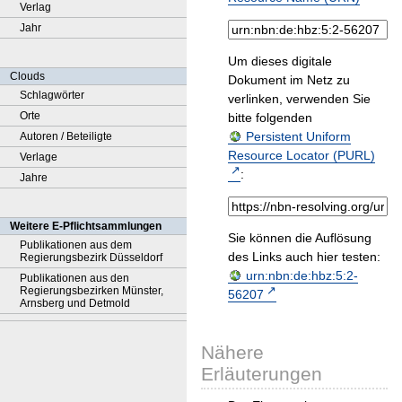
Verlag
Jahr
Um dieses digitale
Clouds
Dokument im Netz zu
Schlagwörter
verlinken, verwenden Sie
Orte
bitte folgenden
Persistent Uniform
Autoren / Beteiligte
Resource Locator (PURL)
Verlage
:
Jahre
Weitere E-Pflichtsammlungen
Sie können die Auflösung
Publikationen aus dem
des Links auch hier testen:
Regierungsbezirk Düsseldorf
urn:nbn:de:hbz:5:2-
Publikationen aus den
Regierungsbezirken Münster,
56207
Arnsberg und Detmold
Nähere
Erläuterungen