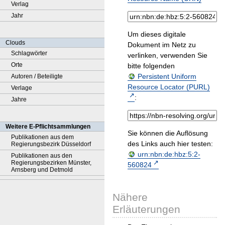
Verlag
Jahr
Um dieses digitale
Clouds
Dokument im Netz zu
Schlagwörter
verlinken, verwenden Sie
Orte
bitte folgenden
Persistent Uniform
Autoren / Beteiligte
Resource Locator (PURL)
Verlage
:
Jahre
Weitere E-Pflichtsammlungen
Sie können die Auflösung
Publikationen aus dem
des Links auch hier testen:
Regierungsbezirk Düsseldorf
urn:nbn:de:hbz:5:2-
Publikationen aus den
Regierungsbezirken Münster,
560824
Arnsberg und Detmold
Nähere
Erläuterungen