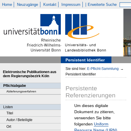
Home
Neuzugänge
Kontakt
Impressum
Erweiterte Suche
Persistent Identifier
Sie sind hier:
E-Pflicht-Sammlung
→
Elektronische Publikationen aus
Persistent Identifier
dem Regierungsbezirk Köln
Pflichtabgabe
Persistente
Ablieferungsverfahren
Referenzierungen
Um dieses digitale
Listen
Dokument zu zitieren,
Titel
verwenden Sie bitte
Autor / Beteiligte
folgenden
Uniform
Ort
Resource Name (URN)