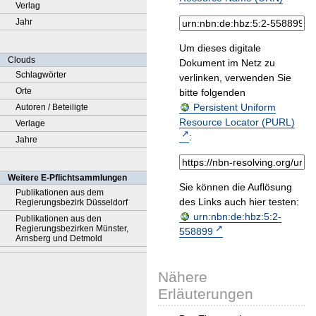
Verlag
Jahr
Um dieses digitale
Clouds
Dokument im Netz zu
Schlagwörter
verlinken, verwenden Sie
Orte
bitte folgenden
Persistent Uniform
Autoren / Beteiligte
Resource Locator (PURL)
Verlage
:
Jahre
Weitere E-Pflichtsammlungen
Sie können die Auflösung
Publikationen aus dem
des Links auch hier testen:
Regierungsbezirk Düsseldorf
urn:nbn:de:hbz:5:2-
Publikationen aus den
Regierungsbezirken Münster,
558899
Arnsberg und Detmold
Nähere
Erläuterungen