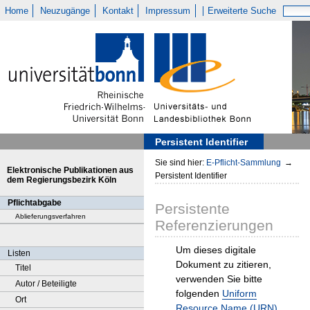
Home
Neuzugänge
Kontakt
Impressum
Erweiterte Suche
Persistent Identifier
Sie sind hier:
E-Pflicht-Sammlung
→
Elektronische Publikationen aus
Persistent Identifier
dem Regierungsbezirk Köln
Pflichtabgabe
Persistente
Ablieferungsverfahren
Referenzierungen
Um dieses digitale
Listen
Dokument zu zitieren,
Titel
verwenden Sie bitte
Autor / Beteiligte
folgenden
Uniform
Ort
Resource Name (URN)