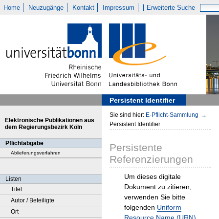
Home
Neuzugänge
Kontakt
Impressum
Erweiterte Suche
Persistent Identifier
Sie sind hier:
E-Pflicht-Sammlung
→
Elektronische Publikationen aus
Persistent Identifier
dem Regierungsbezirk Köln
Pflichtabgabe
Persistente
Ablieferungsverfahren
Referenzierungen
Um dieses digitale
Listen
Dokument zu zitieren,
Titel
verwenden Sie bitte
Autor / Beteiligte
folgenden
Uniform
Ort
Resource Name (URN)