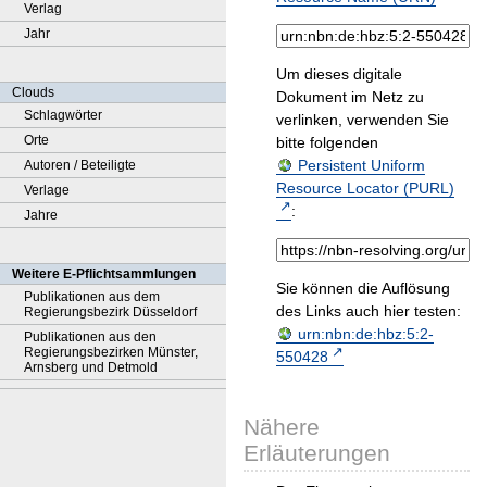
Verlag
Jahr
Um dieses digitale
Clouds
Dokument im Netz zu
Schlagwörter
verlinken, verwenden Sie
Orte
bitte folgenden
Persistent Uniform
Autoren / Beteiligte
Resource Locator (PURL)
Verlage
:
Jahre
Weitere E-Pflichtsammlungen
Sie können die Auflösung
Publikationen aus dem
des Links auch hier testen:
Regierungsbezirk Düsseldorf
urn:nbn:de:hbz:5:2-
Publikationen aus den
Regierungsbezirken Münster,
550428
Arnsberg und Detmold
Nähere
Erläuterungen