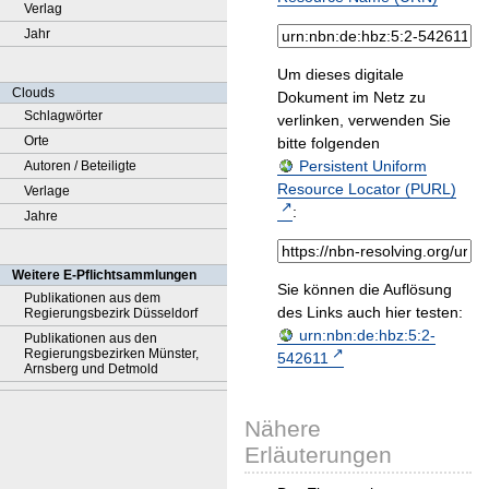
Verlag
Jahr
Um dieses digitale
Clouds
Dokument im Netz zu
Schlagwörter
verlinken, verwenden Sie
Orte
bitte folgenden
Persistent Uniform
Autoren / Beteiligte
Resource Locator (PURL)
Verlage
:
Jahre
Weitere E-Pflichtsammlungen
Sie können die Auflösung
Publikationen aus dem
des Links auch hier testen:
Regierungsbezirk Düsseldorf
urn:nbn:de:hbz:5:2-
Publikationen aus den
Regierungsbezirken Münster,
542611
Arnsberg und Detmold
Nähere
Erläuterungen