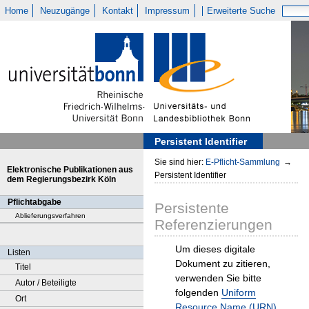
Home
Neuzugänge
Kontakt
Impressum
Erweiterte Suche
Persistent Identifier
Sie sind hier:
E-Pflicht-Sammlung
→
Elektronische Publikationen aus
Persistent Identifier
dem Regierungsbezirk Köln
Pflichtabgabe
Persistente
Ablieferungsverfahren
Referenzierungen
Um dieses digitale
Listen
Dokument zu zitieren,
Titel
verwenden Sie bitte
Autor / Beteiligte
folgenden
Uniform
Ort
Resource Name (URN)