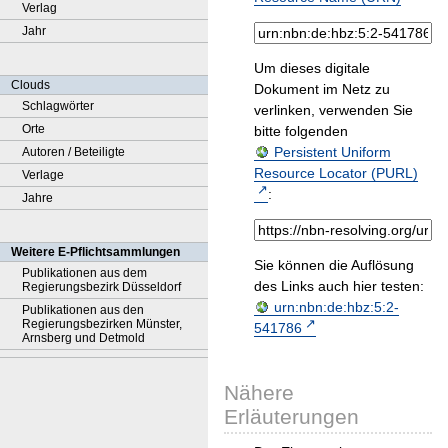
Verlag
Jahr
Um dieses digitale
Clouds
Dokument im Netz zu
Schlagwörter
verlinken, verwenden Sie
Orte
bitte folgenden
Persistent Uniform
Autoren / Beteiligte
Resource Locator (PURL)
Verlage
:
Jahre
Weitere E-Pflichtsammlungen
Sie können die Auflösung
Publikationen aus dem
des Links auch hier testen:
Regierungsbezirk Düsseldorf
urn:nbn:de:hbz:5:2-
Publikationen aus den
Regierungsbezirken Münster,
541786
Arnsberg und Detmold
Nähere
Erläuterungen