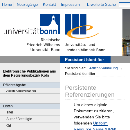
Home
Neuzugänge
Kontakt
Impressum
Erweiterte Suche
Persistent Identifier
Sie sind hier:
E-Pflicht-Sammlung
→
Elektronische Publikationen aus
Persistent Identifier
dem Regierungsbezirk Köln
Pflichtabgabe
Persistente
Ablieferungsverfahren
Referenzierungen
Um dieses digitale
Listen
Dokument zu zitieren,
Titel
verwenden Sie bitte
Autor / Beteiligte
folgenden
Uniform
Ort
Resource Name (URN)