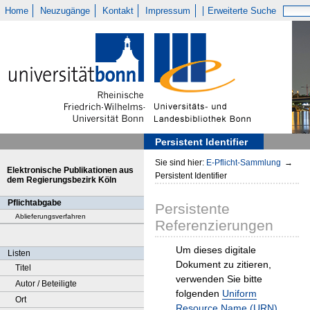
Home
Neuzugänge
Kontakt
Impressum
Erweiterte Suche
Persistent Identifier
Sie sind hier:
E-Pflicht-Sammlung
→
Elektronische Publikationen aus
Persistent Identifier
dem Regierungsbezirk Köln
Pflichtabgabe
Persistente
Ablieferungsverfahren
Referenzierungen
Um dieses digitale
Listen
Dokument zu zitieren,
Titel
verwenden Sie bitte
Autor / Beteiligte
folgenden
Uniform
Ort
Resource Name (URN)