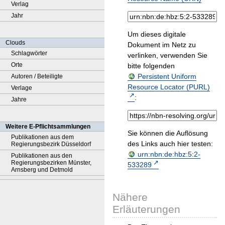
Verlag
Jahr
Um dieses digitale
Clouds
Dokument im Netz zu
Schlagwörter
verlinken, verwenden Sie
Orte
bitte folgenden
Persistent Uniform
Autoren / Beteiligte
Resource Locator (PURL)
Verlage
:
Jahre
Weitere E-Pflichtsammlungen
Sie können die Auflösung
Publikationen aus dem
des Links auch hier testen:
Regierungsbezirk Düsseldorf
urn:nbn:de:hbz:5:2-
Publikationen aus den
Regierungsbezirken Münster,
533289
Arnsberg und Detmold
Nähere
Erläuterungen