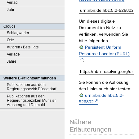
Verlag
Jahr
Um dieses digitale
Clouds
Dokument im Netz zu
Schlagwörter
verlinken, verwenden Sie
Orte
bitte folgenden
Persistent Uniform
Autoren / Beteiligte
Resource Locator (PURL)
Verlage
:
Jahre
Weitere E-Pflichtsammlungen
Sie können die Auflösung
Publikationen aus dem
des Links auch hier testen:
Regierungsbezirk Düsseldorf
urn:nbn:de:hbz:5:2-
Publikationen aus den
Regierungsbezirken Münster,
526802
Arnsberg und Detmold
Nähere
Erläuterungen