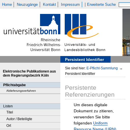
Home
Neuzugänge
Kontakt
Impressum
Erweiterte Suche
Persistent Identifier
Sie sind hier:
E-Pflicht-Sammlung
→
Elektronische Publikationen aus
Persistent Identifier
dem Regierungsbezirk Köln
Pflichtabgabe
Persistente
Ablieferungsverfahren
Referenzierungen
Um dieses digitale
Listen
Dokument zu zitieren,
Titel
verwenden Sie bitte
Autor / Beteiligte
folgenden
Uniform
Ort
Resource Name (URN)