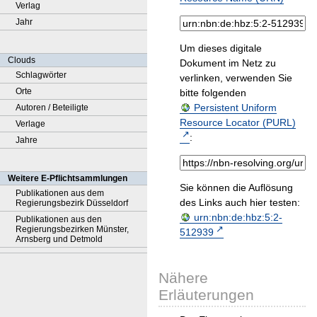
Verlag
Jahr
Um dieses digitale
Clouds
Dokument im Netz zu
Schlagwörter
verlinken, verwenden Sie
Orte
bitte folgenden
Persistent Uniform
Autoren / Beteiligte
Resource Locator (PURL)
Verlage
:
Jahre
Weitere E-Pflichtsammlungen
Sie können die Auflösung
Publikationen aus dem
des Links auch hier testen:
Regierungsbezirk Düsseldorf
urn:nbn:de:hbz:5:2-
Publikationen aus den
Regierungsbezirken Münster,
512939
Arnsberg und Detmold
Nähere
Erläuterungen