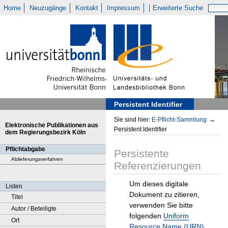
Home
Neuzugänge
Kontakt
Impressum
Erweiterte Suche
Persistent Identifier
Sie sind hier:
E-Pflicht-Sammlung
→
Elektronische Publikationen aus
Persistent Identifier
dem Regierungsbezirk Köln
Pflichtabgabe
Persistente
Ablieferungsverfahren
Referenzierungen
Um dieses digitale
Listen
Dokument zu zitieren,
Titel
verwenden Sie bitte
Autor / Beteiligte
folgenden
Uniform
Ort
Resource Name (URN)