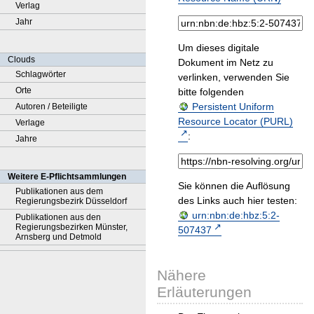
Verlag
Jahr
Um dieses digitale
Clouds
Dokument im Netz zu
Schlagwörter
verlinken, verwenden Sie
Orte
bitte folgenden
Persistent Uniform
Autoren / Beteiligte
Resource Locator (PURL)
Verlage
:
Jahre
Weitere E-Pflichtsammlungen
Sie können die Auflösung
Publikationen aus dem
des Links auch hier testen:
Regierungsbezirk Düsseldorf
urn:nbn:de:hbz:5:2-
Publikationen aus den
Regierungsbezirken Münster,
507437
Arnsberg und Detmold
Nähere
Erläuterungen