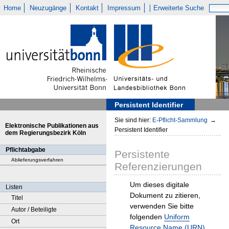
Home
Neuzugänge
Kontakt
Impressum
Erweiterte Suche
Persistent Identifier
Sie sind hier:
E-Pflicht-Sammlung
→
Elektronische Publikationen aus
Persistent Identifier
dem Regierungsbezirk Köln
Pflichtabgabe
Persistente
Ablieferungsverfahren
Referenzierungen
Um dieses digitale
Listen
Dokument zu zitieren,
Titel
verwenden Sie bitte
Autor / Beteiligte
folgenden
Uniform
Ort
Resource Name (URN)