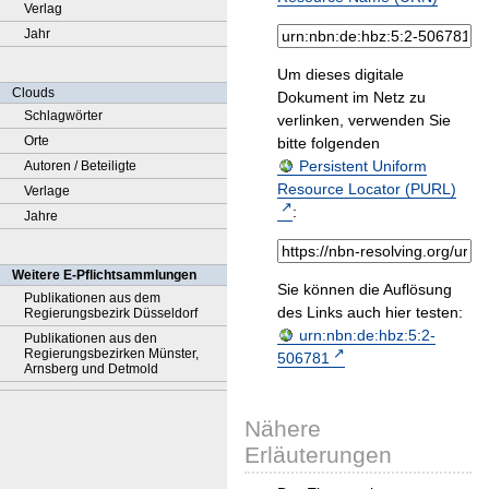
Verlag
Jahr
Um dieses digitale
Clouds
Dokument im Netz zu
Schlagwörter
verlinken, verwenden Sie
Orte
bitte folgenden
Persistent Uniform
Autoren / Beteiligte
Resource Locator (PURL)
Verlage
:
Jahre
Weitere E-Pflichtsammlungen
Sie können die Auflösung
Publikationen aus dem
des Links auch hier testen:
Regierungsbezirk Düsseldorf
urn:nbn:de:hbz:5:2-
Publikationen aus den
Regierungsbezirken Münster,
506781
Arnsberg und Detmold
Nähere
Erläuterungen