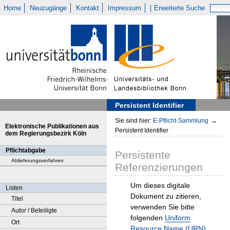
Home
Neuzugänge
Kontakt
Impressum
Erweiterte Suche
Persistent Identifier
Sie sind hier:
E-Pflicht-Sammlung
→
Elektronische Publikationen aus
Persistent Identifier
dem Regierungsbezirk Köln
Pflichtabgabe
Persistente
Ablieferungsverfahren
Referenzierungen
Um dieses digitale
Listen
Dokument zu zitieren,
Titel
verwenden Sie bitte
Autor / Beteiligte
folgenden
Uniform
Ort
Resource Name (URN)