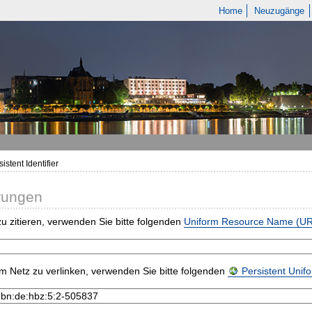
Home
Neuzugänge
istent Identifier
rungen
u zitieren, verwenden Sie bitte folgenden
Uniform Resource Name (U
m Netz zu verlinken, verwenden Sie bitte folgenden
Persistent Uni