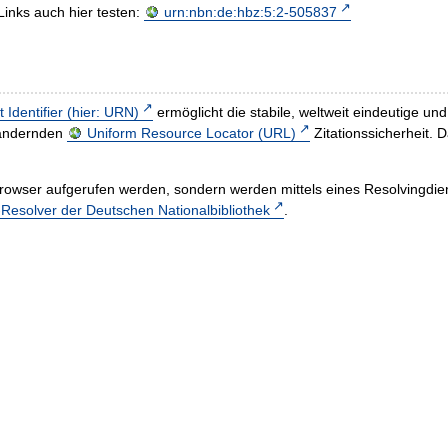
Links auch hier testen:
urn:nbn:de:hbz:5:2-505837
t Identifier (hier: URN)
ermöglicht die stabile, weltweit eindeutige 
h ändernden
Uniform Resource Locator (URL)
Zitationssicherheit. 
rowser aufgerufen werden, sondern werden mittels eines Resolvingdiens
esolver der Deutschen Nationalbibliothek
.