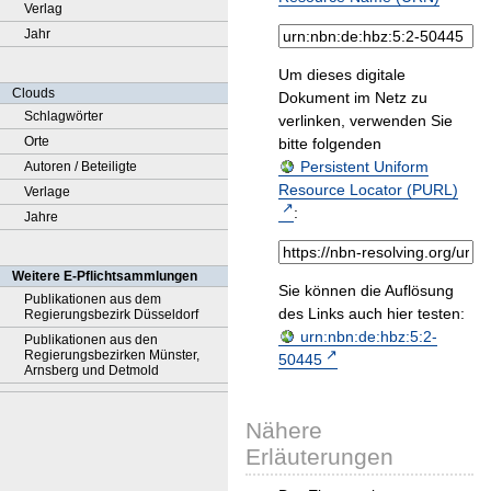
Verlag
Jahr
Um dieses digitale
Clouds
Dokument im Netz zu
Schlagwörter
verlinken, verwenden Sie
Orte
bitte folgenden
Persistent Uniform
Autoren / Beteiligte
Resource Locator (PURL)
Verlage
:
Jahre
Weitere E-Pflichtsammlungen
Sie können die Auflösung
Publikationen aus dem
des Links auch hier testen:
Regierungsbezirk Düsseldorf
urn:nbn:de:hbz:5:2-
Publikationen aus den
Regierungsbezirken Münster,
50445
Arnsberg und Detmold
Nähere
Erläuterungen