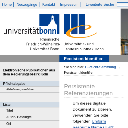
Home
Neuzugänge
Kontakt
Impressum
Erweiterte Suche
Persistent Identifier
Sie sind hier:
E-Pflicht-Sammlung
→
Elektronische Publikationen aus
Persistent Identifier
dem Regierungsbezirk Köln
Pflichtabgabe
Persistente
Ablieferungsverfahren
Referenzierungen
Um dieses digitale
Listen
Dokument zu zitieren,
Titel
verwenden Sie bitte
Autor / Beteiligte
folgenden
Uniform
Ort
Resource Name (URN)