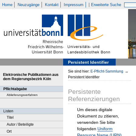
Home
Neuzugänge
Kontakt
Impressum
Erweiterte Suche
Persistent Identifier
Sie sind hier:
E-Pflicht-Sammlung
→
Elektronische Publikationen aus
Persistent Identifier
dem Regierungsbezirk Köln
Pflichtabgabe
Persistente
Ablieferungsverfahren
Referenzierungen
Um dieses digitale
Listen
Dokument zu zitieren,
Titel
verwenden Sie bitte
Autor / Beteiligte
folgenden
Uniform
Ort
Resource Name (URN)