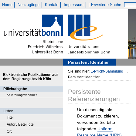
Home
Neuzugänge
Kontakt
Impressum
Erweiterte Suche
Persistent Identifier
Sie sind hier:
E-Pflicht-Sammlung
→
Elektronische Publikationen aus
Persistent Identifier
dem Regierungsbezirk Köln
Pflichtabgabe
Persistente
Ablieferungsverfahren
Referenzierungen
Um dieses digitale
Listen
Dokument zu zitieren,
Titel
verwenden Sie bitte
Autor / Beteiligte
folgenden
Uniform
Ort
Resource Name (URN)