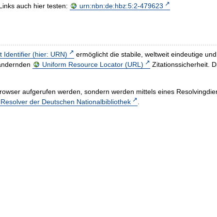
Links auch hier testen:
urn:nbn:de:hbz:5:2-479623
t Identifier (hier: URN)
ermöglicht die stabile, weltweit eindeutige 
h ändernden
Uniform Resource Locator (URL)
Zitationssicherheit. 
rowser aufgerufen werden, sondern werden mittels eines Resolvingdiens
esolver der Deutschen Nationalbibliothek
.