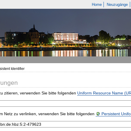
Home
Neuzugänge
istent Identifier
rungen
u zitieren, verwenden Sie bitte folgenden
Uniform Resource Name (U
m Netz zu verlinken, verwenden Sie bitte folgenden
Persistent Uni