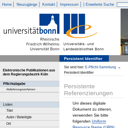
Home
Neuzugänge
Kontakt
Impressum
Erweiterte Suche
Persistent Identifier
Sie sind hier:
E-Pflicht-Sammlung
→
Elektronische Publikationen aus
Persistent Identifier
dem Regierungsbezirk Köln
Pflichtabgabe
Persistente
Ablieferungsverfahren
Referenzierungen
Um dieses digitale
Listen
Dokument zu zitieren,
Titel
verwenden Sie bitte
Autor / Beteiligte
folgenden
Uniform
Ort
Resource Name (URN)