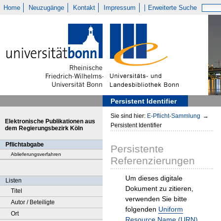
Home
Neuzugänge
Kontakt
Impressum
Erweiterte Suche
Persistent Identifier
Sie sind hier:
E-Pflicht-Sammlung
→
Elektronische Publikationen aus
Persistent Identifier
dem Regierungsbezirk Köln
Pflichtabgabe
Persistente
Ablieferungsverfahren
Referenzierungen
Um dieses digitale
Listen
Dokument zu zitieren,
Titel
verwenden Sie bitte
Autor / Beteiligte
folgenden
Uniform
Ort
Resource Name (URN)