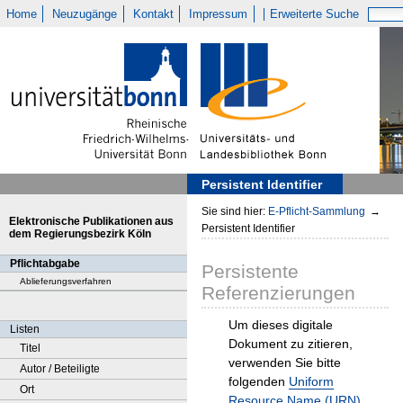
Home
Neuzugänge
Kontakt
Impressum
Erweiterte Suche
Persistent Identifier
Sie sind hier:
E-Pflicht-Sammlung
→
Elektronische Publikationen aus
Persistent Identifier
dem Regierungsbezirk Köln
Pflichtabgabe
Persistente
Ablieferungsverfahren
Referenzierungen
Um dieses digitale
Listen
Dokument zu zitieren,
Titel
verwenden Sie bitte
Autor / Beteiligte
folgenden
Uniform
Ort
Resource Name (URN)