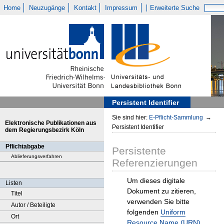
Home
Neuzugänge
Kontakt
Impressum
Erweiterte Suche
Persistent Identifier
Sie sind hier:
E-Pflicht-Sammlung
→
Elektronische Publikationen aus
Persistent Identifier
dem Regierungsbezirk Köln
Pflichtabgabe
Persistente
Ablieferungsverfahren
Referenzierungen
Um dieses digitale
Listen
Dokument zu zitieren,
Titel
verwenden Sie bitte
Autor / Beteiligte
folgenden
Uniform
Ort
Resource Name (URN)