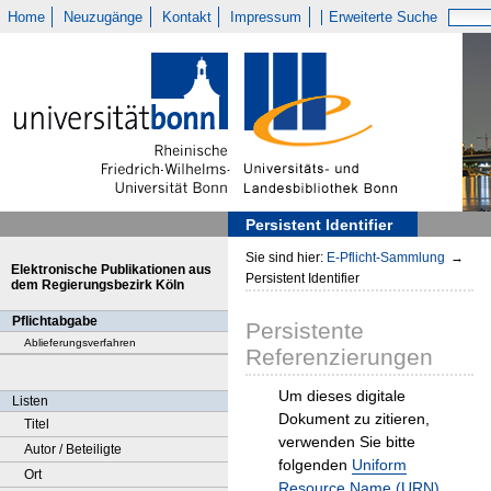
Home
Neuzugänge
Kontakt
Impressum
Erweiterte Suche
Persistent Identifier
Sie sind hier:
E-Pflicht-Sammlung
→
Elektronische Publikationen aus
Persistent Identifier
dem Regierungsbezirk Köln
Pflichtabgabe
Persistente
Ablieferungsverfahren
Referenzierungen
Um dieses digitale
Listen
Dokument zu zitieren,
Titel
verwenden Sie bitte
Autor / Beteiligte
folgenden
Uniform
Ort
Resource Name (URN)