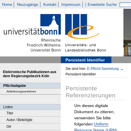
Home
Neuzugänge
Kontakt
Impressum
Erweiterte Suche
Persistent Identifier
Sie sind hier:
E-Pflicht-Sammlung
→
Elektronische Publikationen aus
Persistent Identifier
dem Regierungsbezirk Köln
Pflichtabgabe
Persistente
Ablieferungsverfahren
Referenzierungen
Um dieses digitale
Listen
Dokument zu zitieren,
Titel
verwenden Sie bitte
Autor / Beteiligte
folgenden
Uniform
Ort
Resource Name (URN)