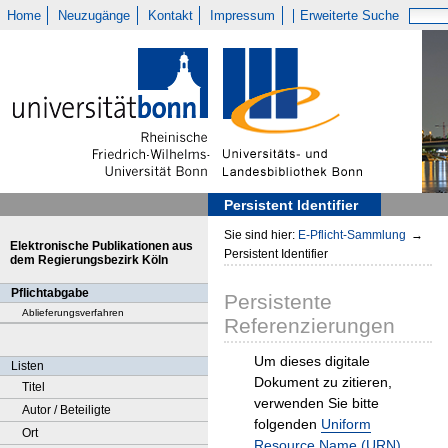
Home
Neuzugänge
Kontakt
Impressum
Erweiterte Suche
Persistent Identifier
Sie sind hier:
E-Pflicht-Sammlung
→
Elektronische Publikationen aus
Persistent Identifier
dem Regierungsbezirk Köln
Pflichtabgabe
Persistente
Ablieferungsverfahren
Referenzierungen
Um dieses digitale
Listen
Dokument zu zitieren,
Titel
verwenden Sie bitte
Autor / Beteiligte
folgenden
Uniform
Ort
Resource Name (URN)