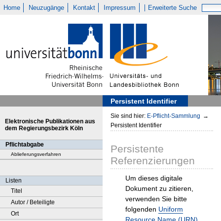
Home
Neuzugänge
Kontakt
Impressum
Erweiterte Suche
Persistent Identifier
Sie sind hier:
E-Pflicht-Sammlung
→
Elektronische Publikationen aus
Persistent Identifier
dem Regierungsbezirk Köln
Pflichtabgabe
Persistente
Ablieferungsverfahren
Referenzierungen
Um dieses digitale
Listen
Dokument zu zitieren,
Titel
verwenden Sie bitte
Autor / Beteiligte
folgenden
Uniform
Ort
Resource Name (URN)