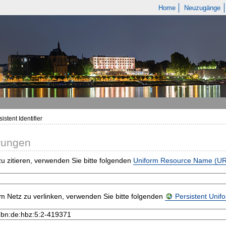
Home
Neuzugänge
istent Identifier
rungen
u zitieren, verwenden Sie bitte folgenden
Uniform Resource Name (U
m Netz zu verlinken, verwenden Sie bitte folgenden
Persistent Uni