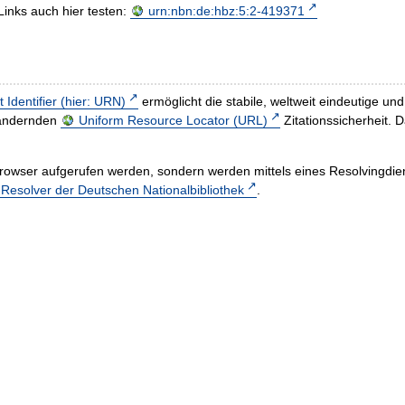
Links auch hier testen:
urn:nbn:de:hbz:5:2-419371
t Identifier (hier: URN)
ermöglicht die stabile, weltweit eindeutige 
h ändernden
Uniform Resource Locator (URL)
Zitationssicherheit. 
rowser aufgerufen werden, sondern werden mittels eines Resolvingdiens
esolver der Deutschen Nationalbibliothek
.