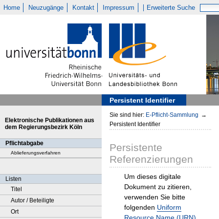
Home
Neuzugänge
Kontakt
Impressum
Erweiterte Suche
Persistent Identifier
Sie sind hier:
E-Pflicht-Sammlung
→
Elektronische Publikationen aus
Persistent Identifier
dem Regierungsbezirk Köln
Pflichtabgabe
Persistente
Ablieferungsverfahren
Referenzierungen
Um dieses digitale
Listen
Dokument zu zitieren,
Titel
verwenden Sie bitte
Autor / Beteiligte
folgenden
Uniform
Ort
Resource Name (URN)