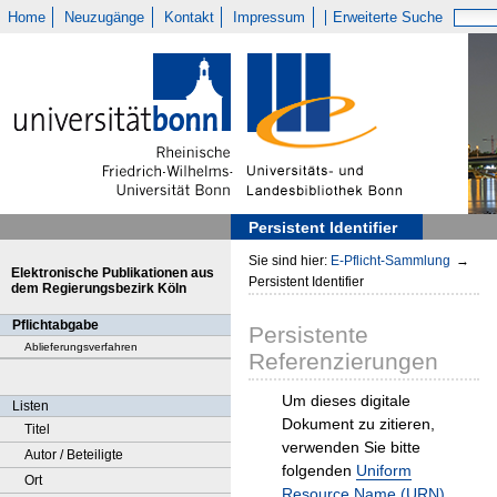
Home
Neuzugänge
Kontakt
Impressum
Erweiterte Suche
Persistent Identifier
Sie sind hier:
E-Pflicht-Sammlung
→
Elektronische Publikationen aus
Persistent Identifier
dem Regierungsbezirk Köln
Pflichtabgabe
Persistente
Ablieferungsverfahren
Referenzierungen
Um dieses digitale
Listen
Dokument zu zitieren,
Titel
verwenden Sie bitte
Autor / Beteiligte
folgenden
Uniform
Ort
Resource Name (URN)