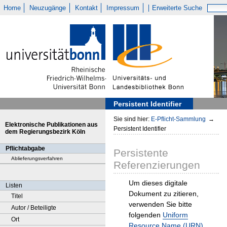
Home
Neuzugänge
Kontakt
Impressum
Erweiterte Suche
Persistent Identifier
Sie sind hier:
E-Pflicht-Sammlung
→
Elektronische Publikationen aus
Persistent Identifier
dem Regierungsbezirk Köln
Pflichtabgabe
Persistente
Ablieferungsverfahren
Referenzierungen
Um dieses digitale
Listen
Dokument zu zitieren,
Titel
verwenden Sie bitte
Autor / Beteiligte
folgenden
Uniform
Ort
Resource Name (URN)