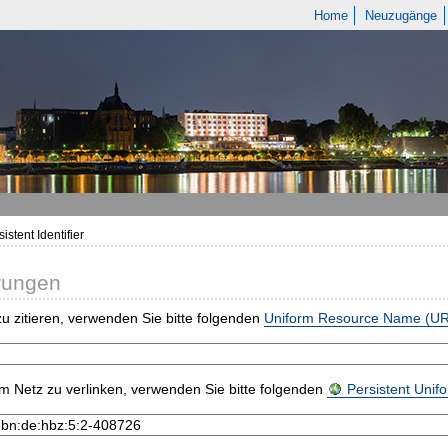
Home
Neuzugänge
istent Identifier
rungen
u zitieren, verwenden Sie bitte folgenden
Uniform Resource Name (U
m Netz zu verlinken, verwenden Sie bitte folgenden
Persistent Uni