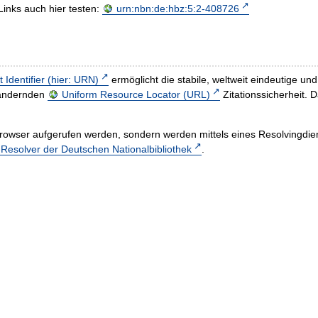
Links auch hier testen:
urn:nbn:de:hbz:5:2-408726
t Identifier (hier: URN)
ermöglicht die stabile, weltweit eindeutige 
h ändernden
Uniform Resource Locator (URL)
Zitationssicherheit. 
rowser aufgerufen werden, sondern werden mittels eines Resolvingdiens
esolver der Deutschen Nationalbibliothek
.