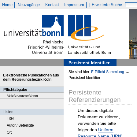
Home
Neuzugänge
Kontakt
Impressum
Erweiterte Suche
Persistent Identifier
Sie sind hier:
E-Pflicht-Sammlung
→
Elektronische Publikationen aus
Persistent Identifier
dem Regierungsbezirk Köln
Pflichtabgabe
Persistente
Ablieferungsverfahren
Referenzierungen
Um dieses digitale
Listen
Dokument zu zitieren,
Titel
verwenden Sie bitte
Autor / Beteiligte
folgenden
Uniform
Ort
Resource Name (URN)